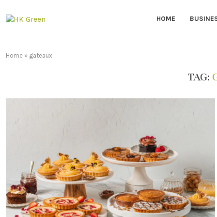
HOME
BUSINE
Home
»
gateaux
TAG: