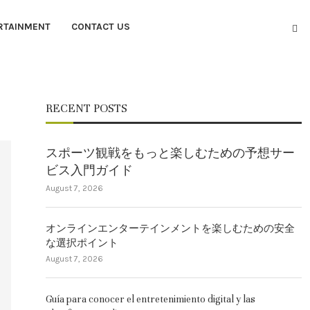
RTAINMENT
CONTACT US
RECENT POSTS
スポーツ観戦をもっと楽しむための予想サー
ビス入門ガイド
August 7, 2026
オンラインエンターテインメントを楽しむための安全
な選択ポイント
August 7, 2026
Guía para conocer el entretenimiento digital y las