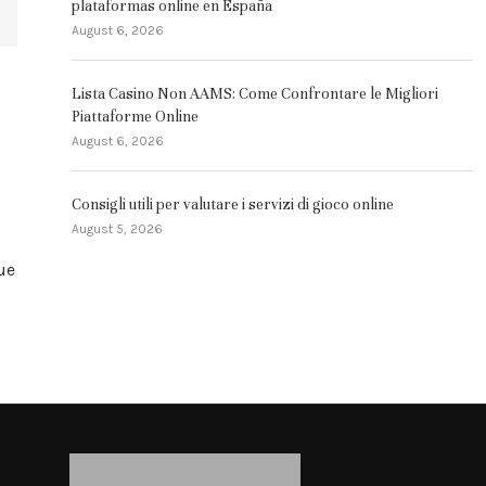
plataformas online en España
August 6, 2026
Lista Casino Non AAMS: Come Confrontare le Migliori
Piattaforme Online
August 6, 2026
Consigli utili per valutare i servizi di gioco online
August 5, 2026
ue