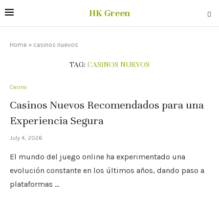
HK Green
Home
»
casinos nuevos
TAG:
CASINOS NUEVOS
Casino
Casinos Nuevos Recomendados para una
Experiencia Segura
July 4, 2026
El mundo del juego online ha experimentado una
evolución constante en los últimos años, dando paso a
plataformas …