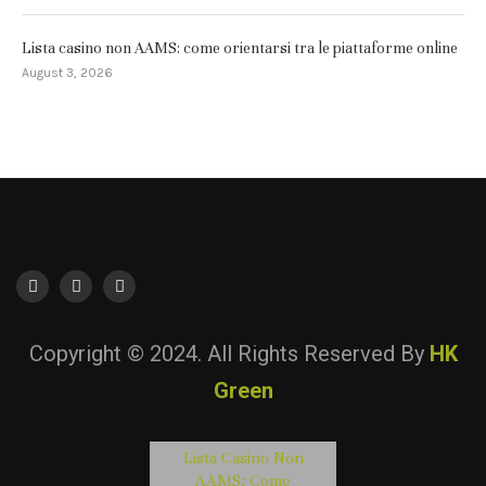
Lista casino non AAMS: come orientarsi tra le piattaforme online
August 3, 2026
Copyright © 2024. All Rights Reserved By
HK
Green
Lista Casino Non
AAMS: Come