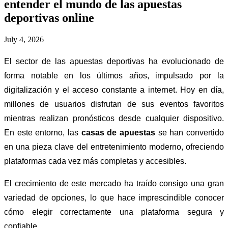
entender el mundo de las apuestas
deportivas online
July 4, 2026
El sector de las apuestas deportivas ha evolucionado de
forma notable en los últimos años, impulsado por la
digitalización y el acceso constante a internet. Hoy en día,
millones de usuarios disfrutan de sus eventos favoritos
mientras realizan pronósticos desde cualquier dispositivo.
En este entorno, las
casas de apuestas
se han convertido
en una pieza clave del entretenimiento moderno, ofreciendo
plataformas cada vez más completas y accesibles.
El crecimiento de este mercado ha traído consigo una gran
variedad de opciones, lo que hace imprescindible conocer
cómo elegir correctamente una plataforma segura y
confiable.