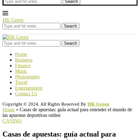
Search
HK Green
Search
Search
Home
Business
Finance
Music
Photography
Travel
Entertainment
Contact Us
Copyright © 2024. All Rights Reserved By
HK Green
Home
»
Casas de apuestas: guía actual para entender el mundo de
las apuestas deportivas online
CASINO
Casas de apuestas: guía actual para